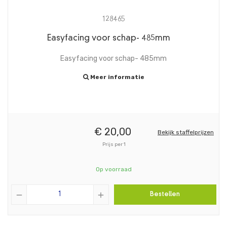
128465
Easyfacing voor schap- 485mm
Easyfacing voor schap- 485mm
Meer informatie
€
20,
00
Bekijk staffelprijzen
Prijs per 1
Op voorraad
remove
add
Bestellen