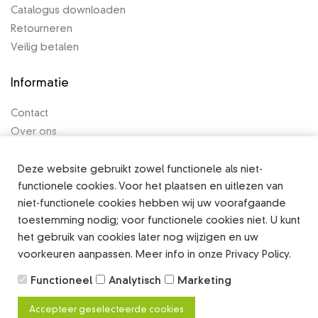
Catalogus downloaden
Retourneren
Veilig betalen
Informatie
Contact
Over ons
Algemene voorwaarden
Privacy Policy
Deze website gebruikt zowel functionele als niet-
functionele cookies. Voor het plaatsen en uitlezen van
Legal notice
niet-functionele cookies hebben wij uw voorafgaande
toestemming nodig; voor functionele cookies niet. U kunt
het gebruik van cookies later nog wijzigen en uw
voorkeuren aanpassen. Meer info in onze Privacy Policy.
Copyright ©
2026 Alle rechten voorbehouden
Functioneel
Analytisch
Marketing
Accepteer geselecteerde cookies