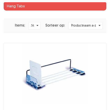
Hang Tabs
Items:
Sorteer op:
36
Productnaam a-z