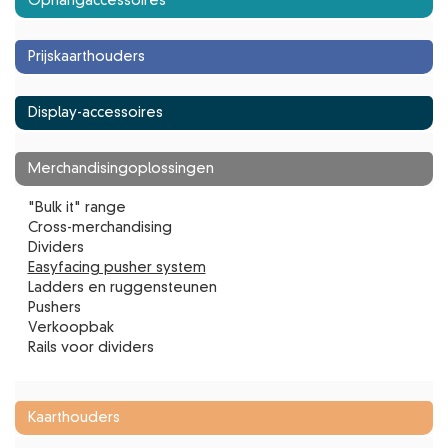
Ophangaccessoires
RETOURNEREN
VEILIG BETALEN
Prijskaarthouders
VERMELDING LEGALE
Display-accessoires
PRIVACY POLICY
ACCOUNT GEGEVENS
Merchandisingoplossingen
"Bulk it" range
Cross-merchandising
Dividers
Easyfacing pusher system
Ladders en ruggensteunen
Pushers
Verkoopbak
Rails voor dividers
Kaarthouders