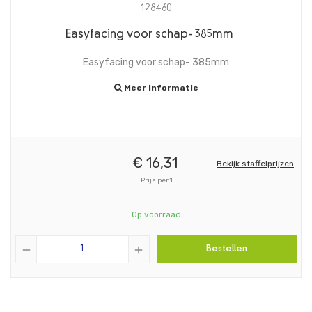
128460
Easyfacing voor schap- 385mm
Easyfacing voor schap- 385mm
Meer informatie
€
16,
31
Bekijk staffelprijzen
Prijs per 1
Op voorraad
remove
add
Bestellen