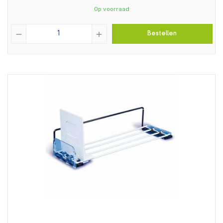
Op voorraad
remove
add
Bestellen