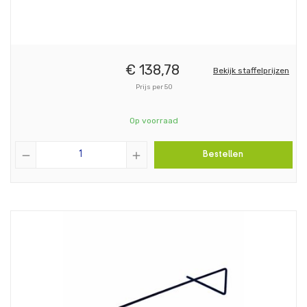
€
138,
78
Bekijk staffelprijzen
Prijs per 50
Op voorraad
remove
add
Bestellen