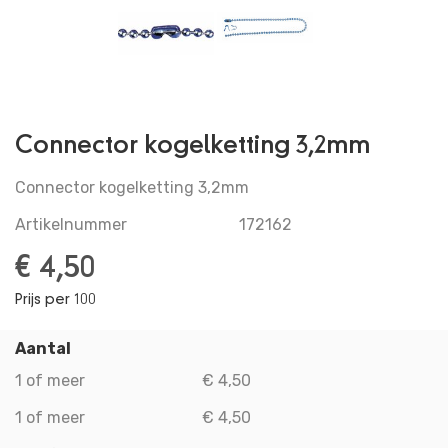
RETOURNEREN
VEILIG BETALEN
VERMELDING LEGALE
PRIVACY POLICY
Connector kogelketting 3,2mm
ACCOUNT GEGEVENS
Connector kogelketting 3,2mm
Artikelnummer
172162
€ 4,50
Prijs per 100
Aantal
1 of meer
€ 4,50
1 of meer
€ 4,50