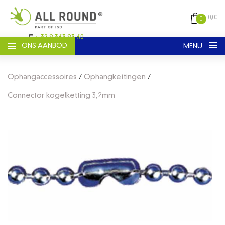
0,00
0
+ 32 9 363 93 60
ONS AANBOD
MENU
Nederlands
Engels
Frans
Ophangaccessoires
/
Ophangkettingen
/
REGISTREER
Connector kogelketting 3,2mm
LOGIN
HOME
CATALOGUS
ALGEMENE VOORWAARDEN
OVER ONS
CONTACT
VERZENDEN EN LEVERING