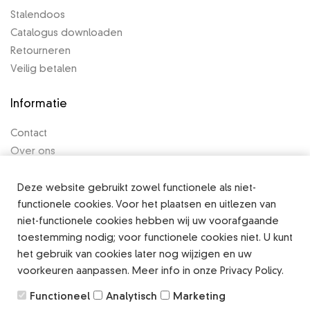
Stalendoos
Catalogus downloaden
Retourneren
Veilig betalen
Informatie
Contact
Over ons
Algemene voorwaarden
Privacy Policy
Deze website gebruikt zowel functionele als niet-
functionele cookies. Voor het plaatsen en uitlezen van
Legal notice
niet-functionele cookies hebben wij uw voorafgaande
toestemming nodig; voor functionele cookies niet. U kunt
het gebruik van cookies later nog wijzigen en uw
voorkeuren aanpassen. Meer info in onze Privacy Policy.
Copyright ©
2026 Alle rechten voorbehouden
Functioneel
Analytisch
Marketing