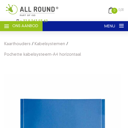
0,00
0
+ 32 9 363 93 60
ONS AANBOD
MENU
Nederlands
Engels
Frans
Kaarthouders
/
Kabelsystemen
/
REGISTREER
Pochette kabelsysteem-A4 horizontaal
LOGIN
HOME
CATALOGUS
ALGEMENE VOORWAARDEN
OVER ONS
CONTACT
VERZENDEN EN LEVERING