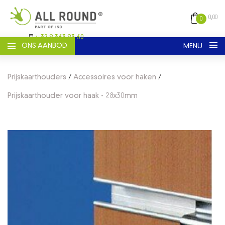
0,00
0
+ 32 9 363 93 60
ONS AANBOD
MENU
Nederlands
Engels
Frans
Prijskaarthouders
/
Accessoires voor haken
/
REGISTREER
Prijskaarthouder voor haak - 28x30mm
LOGIN
HOME
CATALOGUS
ALGEMENE VOORWAARDEN
OVER ONS
CONTACT
VERZENDEN EN LEVERING