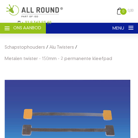
0,00
0
+ 32 9 363 93 60
ONS AANBOD
MENU
Nederlands
Engels
Frans
Schapstophouders
/
Alu Twisters
/
REGISTREER
Metalen twister - 150mm - 2 permanente kleefpad
LOGIN
HOME
CATALOGUS
ALGEMENE VOORWAARDEN
OVER ONS
CONTACT
VERZENDEN EN LEVERING